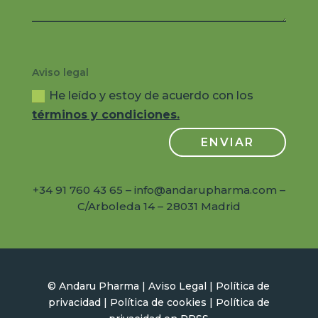
Aviso legal
He leído y estoy de acuerdo con los
términos y condiciones.
ENVIAR
+34 91 760 43 65 – info@andarupharma.com –
C/Arboleda 14 – 28031 Madrid
© Andaru Pharma |
Aviso Legal
|
Política de
privacidad
|
Política de cookies |
Política de
privacidad en RR
S
S